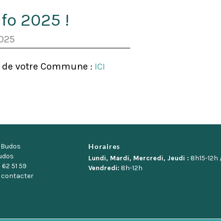
fo 2025 !
025
al de votre Commune :
ICI
e Budos
Horaires
udos
Lundi, Mardi, Mercredi, Jeudi :
8h15-12h 
 62 51 59
Vendredi:
8h-12h
 contacter