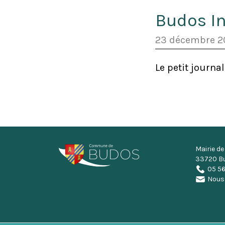
Budos In
23 décembre 2
Le petit journ
Mairie d
33720 B
05 56
Nous