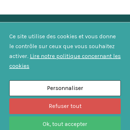
Mairie de Budos
Ce site utilise des cookies et vous donne
33720 Budos
05 56 62 51 59
le contrôle sur ceux que vous souhaitez
Nous contacter
activer.
Lire notre politique concernant les
Horaires
Lien utiles
cookies
Lundi, Mardi, Mercredi, Jeudi :
Actes d’état civil
8h15-12h / 13h30-17h30
Téléprocédures
Vendredi:
8h-12h
Démarches en ligne
Contacter le maire
Personnaliser
Plan de la ville
Numéros d’urgence
Refuser tout
Ok, tout accepter
Mentions légales - Politique de confidentialité
- Réalisation: