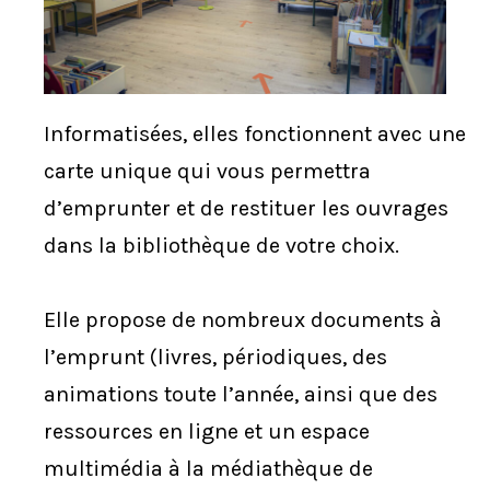
Nécessaires
Ces cookies ne
Informatisées, elles fonctionnent avec une
sont pas
carte unique qui vous permettra
facultatifs. Ils
sont
d’emprunter et de restituer les ouvrages
nécessaires au
dans la bibliothèque de votre choix.
fonctionnement
du site Web.
Elle propose de nombreux documents à
Statistiques
l’emprunt (livres, périodiques, des
Afin
animations toute l’année, ainsi que des
d’améliorer la
ressources en ligne et un espace
fonctionnalité
et la
multimédia à la médiathèque de
structure du