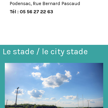
Podensac, Rue Bernard Pascaud
site Web, en
fonction de
Tél : 05 56 27 22 63
la façon dont
le site Web
est utilisé.
Le stade / le city stade