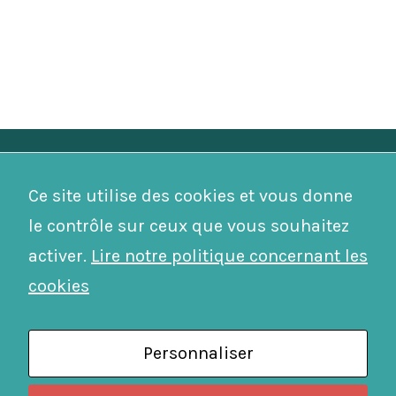
Mairie de Budos
Ce site utilise des cookies et vous donne
33720 Budos
05 56 62 51 59
le contrôle sur ceux que vous souhaitez
Nous contacter
activer.
Lire notre politique concernant les
Horaires
Lien utiles
cookies
Lundi, Mardi, Mercredi, Jeudi :
Actes d’état civil
8h15-12h / 13h30-17h30
Téléprocédures
Vendredi:
8h-12h
Démarches en ligne
Contacter le maire
Personnaliser
Plan de la ville
Numéros d’urgence