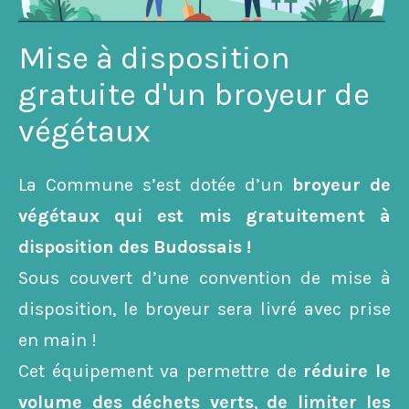
Mise à disposition
Nécessaires
gratuite d'un broyeur de
Ces cookies ne
végétaux
sont pas
facultatifs. Ils
sont
La Commune s’est dotée d’un
broyeur de
nécessaires au
fonctionnement
végétaux qui est mis gratuitement à
du site Web.
disposition des Budossais !
Sous couvert d’une convention de mise à
Statistiques
disposition, le broyeur sera livré avec prise
Afin
en main !
d’améliorer la
fonctionnalité
Cet équipement va permettre de
réduire le
et la
volume des déchets verts
,
de limiter les
structure du