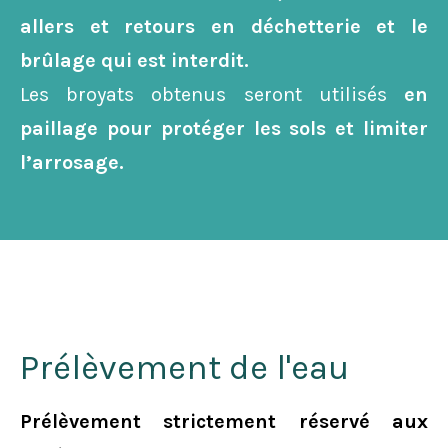
site Web, en
allers et retours en déchetterie et le
fonction de
brûlage qui est interdit.
la façon dont
Les broyats obtenus seront utilisés
en
le site Web
est utilisé.
paillage pour protéger les sols et limiter
l’arrosage.
Prélèvement de l'eau
Prélèvement strictement réservé aux