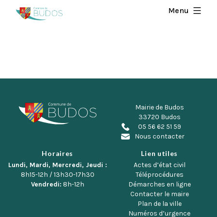
Aller
Menu
au
contenu
Mairie de Budos
33720 Budos
05 56 62 51 59
Nous contacter
Horaires
Lien utiles
Lundi, Mardi, Mercredi, Jeudi :
Actes d’état civil
8h15-12h / 13h30-17h30
Téléprocédures
Vendredi:
8h-12h
Démarches en ligne
Contacter le maire
Plan de la ville
Numéros d’urgence