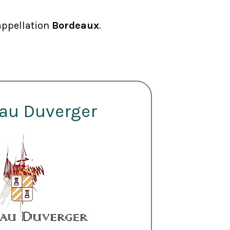
’appellation
Bordeaux
.
au Duverger