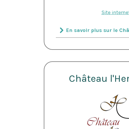
Site interne
Nécessaires
En savoir plus sur le Ch
Ces cookies ne
sont pas
facultatifs. Ils
sont
nécessaires au
fonctionnement
du site Web.
Château l'He
Statistiques
Afin
d’améliorer la
fonctionnalité
et la
structure du