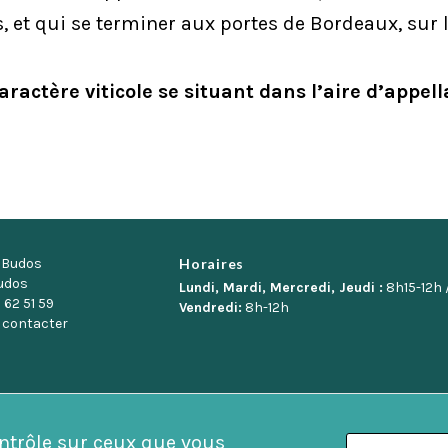
 et qui se terminer aux portes de Bordeaux, sur 
actère viticole se situant dans l’aire d’appell
e Budos
Horaires
udos
Lundi, Mardi, Mercredi, Jeudi :
8h15-12h 
 62 51 59
Vendredi:
8h-12h
 contacter
ontrôle sur ceux que vous