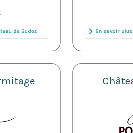
t
âteau de Budos
En savoir plus
rmitage
Châte