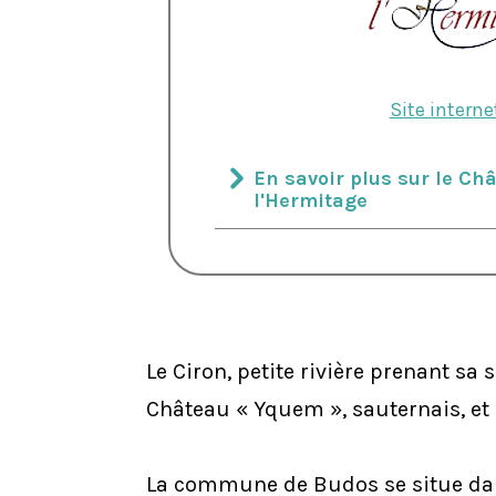
site Web, en
fonction de
la façon dont
le site Web
Site interne
est utilisé.
En savoir plus sur le Ch
l'Hermitage
Le Ciron, petite rivière prenant 
Château « Yquem », sauternais, et 
La commune de Budos se situe dans