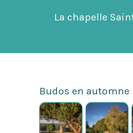
site Web, en
La chapelle Saint
fonction de
la façon dont
le site Web
est utilisé.
Budos en automne