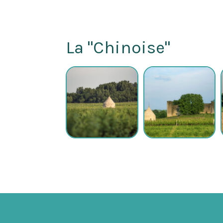
Nécessaires
La "Chinoise"
Ces cookies ne
sont pas
facultatifs. Ils
sont
nécessaires au
fonctionnement
du site Web.
Statistiques
Afin
d’améliorer la
fonctionnalité
et la
structure du