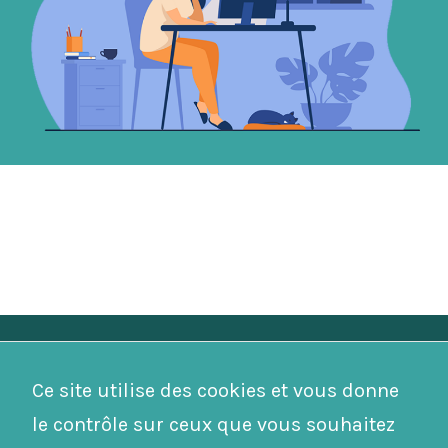
Mairie de Budos
Ce site utilise des cookies et vous donne
33720 Budos
05 56 62 51 59
le contrôle sur ceux que vous souhaitez
Nous contacter