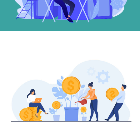
site Web, en
fonction de
la façon dont
le site Web
est utilisé.