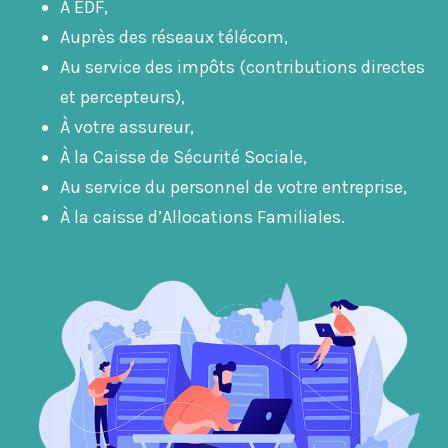
À EDF,
Auprès des réseaux télécom,
Au service des impôts (contributions directes
Nécessaires
et percepteurs),
Ces cookies ne
À votre assureur,
sont pas
À la Caisse de Sécurité Sociale,
facultatifs. Ils
sont
Au service du personnel de votre entreprise,
nécessaires au
À la caisse d’Allocations Familiales.
fonctionnement
du site Web.
Statistiques
Afin
d’améliorer la
fonctionnalité
et la
structure du