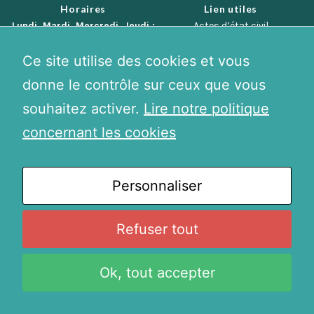
Horaires
Lien utiles
Lundi, Mardi, Mercredi, Jeudi :
Actes d’état civil
8h15-12h / 13h30-17h30
Téléprocédures
Vendredi:
8h-12h
Démarches en ligne
Ce site utilise des cookies et vous
Contacter le maire
Plan de la ville
donne le contrôle sur ceux que vous
Numéros d’urgence
souhaitez activer.
Lire notre politique
concernant les cookies
Mentions légales - Politique de confidentialité
- Réalisation:
Personnaliser
Definima
Refuser tout
Ok, tout accepter