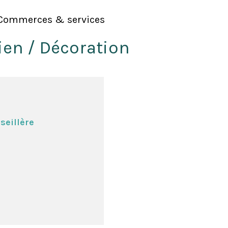
Commerces & services
ien / Décoration
seillère