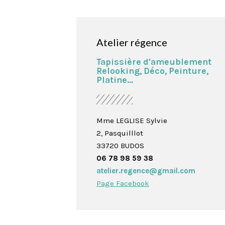
site Web, en
fonction de
la façon dont
Atelier régence
le site Web
est utilisé.
Tapissière d'ameublement
Relooking, Déco, Peinture,
Platine...
Mme LEGLISE Sylvie
2, Pasquilllot
33720 BUDOS
06 78 98 59 38
atelier.regence@gmail.com
Page Facebook