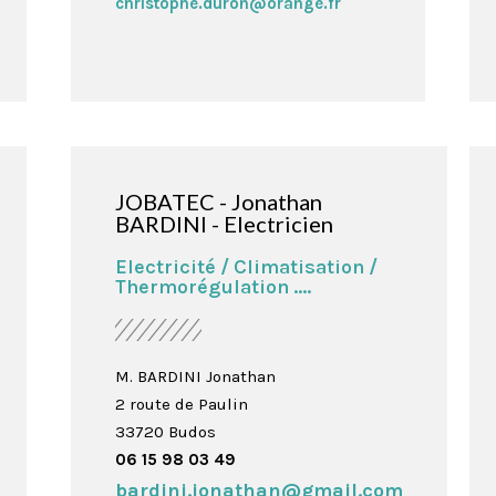
christophe.duron@orange.fr
JOBATEC - Jonathan
BARDINI - Electricien
Electricité / Climatisation /
Thermorégulation ....
M. BARDINI Jonathan

2 route de Paulin

06 15 98 03 49
bardini.jonathan@gmail.com