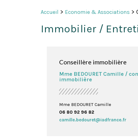
>
>
Accueil
Economie & Associations
Immobilier / Entret
Nécessaires
Ces cookies ne
sont pas
facultatifs. Ils
sont
Conseillère immobilière
nécessaires au
fonctionnement
Mme BEDOURET Camille / con
du site Web.
immobilière
Statistiques
Mme BEDOURET Camille
Afin
06 80 92 96 82
d’améliorer la
camille.bedouret@iadfrance.fr
fonctionnalité
et la
structure du